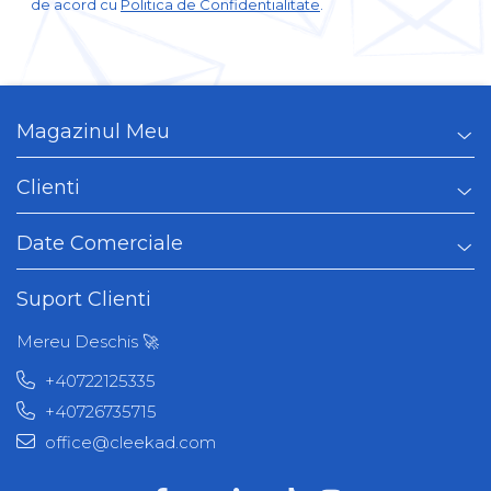
de acord cu
Politica de Confidentialitate
.
Magazinul Meu
Clienti
Date Comerciale
Suport Clienti
Mereu Deschis 🚀
+40722125335
+40726735715
office@cleekad.com